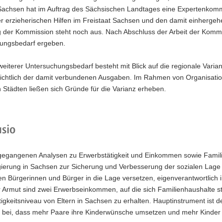
 Sachsen hat im Auftrag des Sächsischen Landtages eine Expertenkommi
er erzieherischen Hilfen im Freistaat Sachsen und den damit einherg
 der Kommission steht noch aus. Nach Abschluss der Arbeit der Kommis
ungsbedarf ergeben.
weiterer Untersuchungsbedarf besteht mit Blick auf die regionale Var
sichtlich der damit verbundenen Ausgaben. Im Rahmen von Organisati
n Städten ließen sich Gründe für die Varianz erheben.
sio
gegangenen Analysen zu Erwerbstätigkeit und Einkommen sowie Familie
erung in Sachsen zur Sicherung und Verbesserung der sozialen Lage Akt
n Bürgerinnen und Bürger in die Lage versetzen, eigenverantwortlich i
 Armut sind zwei Erwerbs­einkommen, auf die sich Familienhaushalte st
igkeitsniveau von Eltern in Sachsen zu erhalten. Hauptinstrument ist d
 bei, dass mehr Paare ihre Kinder­wünsche umsetzen und mehr Kinder