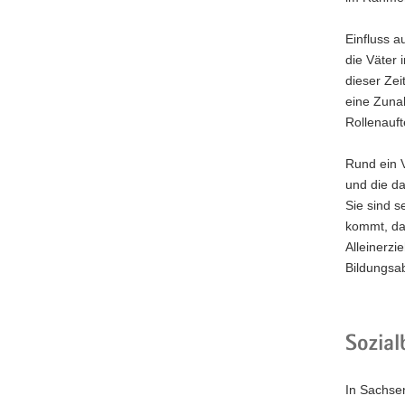
Einfluss a
die Väter
dieser Zei
eine Zunah
Rollenauft
Rund ein V
und die da
Sie sind s
kommt, das
Alleinerz
Bildungsab
Sozial
In Sachsen