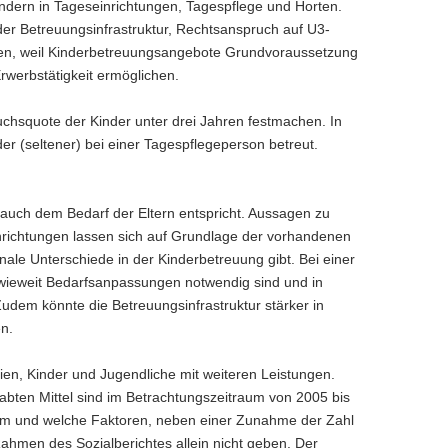
indern in Tageseinrichtungen, Tagespflege und Horten.
er Betreuungs­infrastruktur, Rechtsanspruch auf U3-
ionen, weil Kinderbetreuungsangebote Grundvoraussetzung
rwerbstätigkeit ermöglichen.
chsquote der Kinder unter drei Jahren festmachen. In
der (seltener) bei einer Tagespflegeperson betreut.
 auch dem Bedarf der Eltern entspricht. Aussagen zu
richtungen lassen sich auf Grundlage der vorhandenen
onale Unterschiede in der Kinderbetreuung gibt. Bei einer
inwieweit Bedarfsanpassungen notwendig sind und in
dem könnte die Betreuungsinfrastruktur stärker in
n.
ien, Kinder und Jugendliche mit weiteren Leistungen.
abten Mittel sind im Betrachtungszeitraum von 2005 bis
 kam und welche Faktoren, neben einer Zunahme der Zahl
Rahmen des Sozialberichtes allein nicht geben. Der