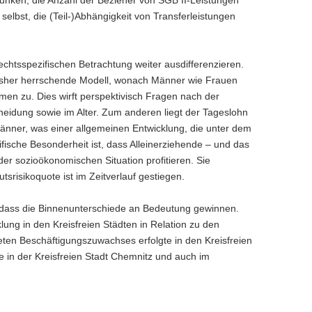
selbst, die (Teil-)Abhängigkeit von Transferleistungen
chts­spezifischen Betrachtung weiter ausdifferenzieren.
 bisher herrschende Modell, wonach Männer wie Frauen
hmen zu. Dies wirft perspektivisch Fragen nach der
eidung sowie im Alter. Zum anderen liegt der Tageslohn
Männer, was einer allgemeinen Entwicklung, die unter dem
zifische Besonderheit ist, dass Alleinerziehende – und das
er sozioökonomischen Situation profitieren. Sie
risikoquote ist im Zeitverlauf gestiegen.
h, dass die Binnenunterschiede an Bedeutung gewinnen.
lung in den Kreisfreien Städten in Relation zu den
en Beschäf­tigungszuwachses erfolgte in den Kreisfreien
e in der Kreisfreien Stadt Chemnitz und auch im