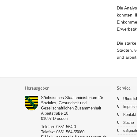
Die Analys
konnten. I
Einkommen 
Erwerbstät
Die starke
Städten, v
und arbeit
Footer-
Bereich
Herausgeber
Service
Sächsisches Staatsministerium für
Übersic
Soziales, Gesundheit und
Impres
Gesellschaftlichen Zusammenhalt
Albertstraße 10
Kontakt
01097
Dresden
Suche
Telefon:
0351 564-0
eSignat
Telefax:
0351 564-55060