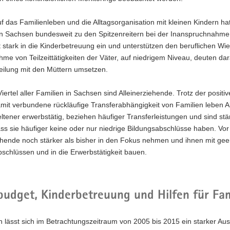
uf das Familienleben und die Alltagsorganisation mit kleinen Kindern h
 in Sachsen bundesweit zu den Spitzenreitern bei der Inanspruchnahme
t stark in die Kinderbetreuung ein und unterstützen den beruflichen Wi
me von Teilzeittätigkeiten der Väter, auf niedrigem Niveau, deuten da
eilung mit den Müttern umsetzen.
iertel aller Familien in Sachsen sind Alleinerziehende. Trotz der posit
mit verbundene rückläufige Transferabhängigkeit von Familien leben Al
eltener erwerbstätig, beziehen häufiger Transferleistungen und sind stä
s sie häufiger keine oder nur niedrige Bildungsabschlüsse haben. Vor 
iehende noch stärker als bisher in den Fokus nehmen und ihnen mit g
schlüssen und in die Erwerbstätigkeit bauen.
budget, Kinderbetreuung und Hilfen für Fam
 lässt sich im Betrachtungszeitraum von 2005 bis 2015 ein starker Au