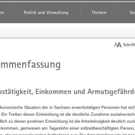
reifende
en
Politik und Verwaltung
Themen
Se
Schrif
ammenfassung
t
bstätigkeit, Einkommen und Armutsgefährd
konomische Situation der in Sachsen erwerbstätigen Personen hat sich
. Ein Treiber dieser Entwicklung ist die deutliche Zunahme sozialversic
dlich zu dieser positiven Entwicklung ist die Arbeitslosigkeit deutlich zu
nkommen, gemessen am Tageslohn einer vollzeitbeschäftigten Person, g
en, steuerungsrelevanten Indikatoren aus: Die Armutsrisikoquote ist g