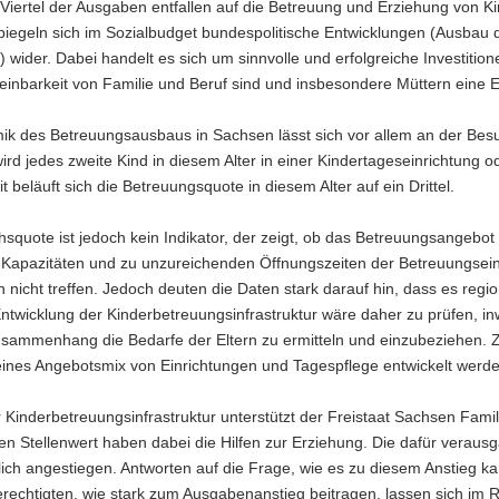
Viertel der Ausgaben entfallen auf die Betreuung und Erziehung von K
piegeln sich im Sozialbudget bundespolitische Entwicklungen (Ausbau d
 wider. Dabei handelt es sich um sinnvolle und erfolgreiche Investit
reinbarkeit von Familie und Beruf sind und insbesondere Müttern eine E
ik des Betreuungsausbaus in Sachsen lässt sich vor allem an der Besu
rd jedes zweite Kind in diesem Alter in einer Kindertageseinrichtung o
 beläuft sich die Betreuungsquote in diesem Alter auf ein Drittel.
squote ist jedoch kein Indikator, der zeigt, ob das Betreuungsangebot
 Kapazitäten und zu unzureichenden Öffnungszeiten der Betreuungsein
n nicht treffen. Jedoch deuten die Daten stark darauf hin, dass es regi
ntwicklung der Kinderbetreuungs­infrastruktur wäre daher zu prüfen, 
sammenhang die Bedarfe der Eltern zu ermitteln und einzubeziehen. Zu
eines Angebotsmix von Einrichtungen und Tagespflege entwickelt werde
Kinderbetreuungsinfrastruktur unterstützt der Freistaat Sachsen Famil
n Stellenwert haben dabei die Hilfen zur Erziehung. Die dafür verausg
lich angestiegen. Antworten auf die Frage, wie es zu diesem Anstieg
erechtigten, wie stark zum Ausgabenanstieg beitragen, lassen sich im 