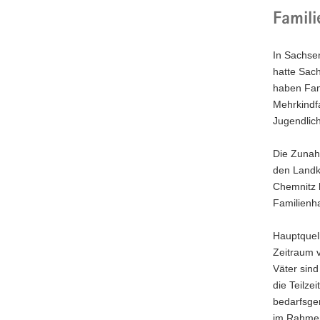
Famili
In Sachse
hatte Sach
haben Fami
Mehrkindfa
Jugendlich
Die Zunahm
den Landkr
Chemnitz 
Familienh
Hauptquell
Zeitraum v
Väter sind
die Teilze
bedarfsger
im Rahmen 