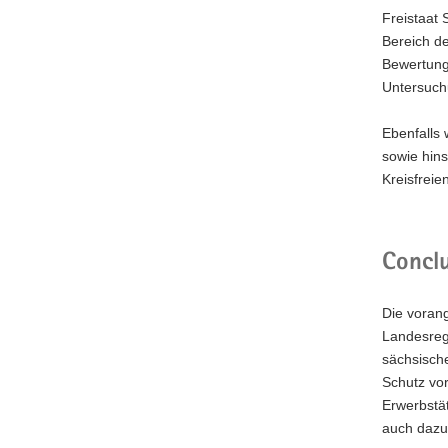
Freistaat
Bereich d
Bewertung
Untersuch
Ebenfalls 
sowie hin
Kreisfreie
Conclu
Die voran
Landesregi
sächsische
Schutz vor
Erwerbstät
auch dazu