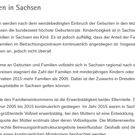
en in Sachsen
n werden nach dem wendebedingten Einbruch der Geburten in den let
sen die bundesweit höchste Geburtenrate. Kinderlosigkeit ist in Sachs
lien in Sachsen ein Kind. Es ist jedoch auffällig, dass der Anteil der F
milien im Betrachtungszeitraum kontinuierlich angestiegen ist. Insgesa
en an, jedoch nicht überall.
e an Geburten und Familien vollzieht sich in Sachsen regional nach e
eisen stagniert die Zahl der Familien mit minderjährigen Kindern oder 
hatten 2015 mehr Familien als 2005. Dabei ist der Zuwachs in Dresden
auptstädte in Sachsen gelten können.
e des Familieneinkommens ist die Erwerbstätigkeit beider Elternteile. D
on 2005 bis 2015 kontinuierlich gestiegen. Im Jahr 2015 waren in Sac
 größtenteils Vollzeit erwerbstätig, bei den Müttern ist eine Entwicklung
itquote der Mütter erstmals über deren Vollzeitquote. Die Müttererwerb
echte Betreuungsinfrastrukturangebote beeinflussbar. Deshalb sind die
eines kontinuierlichen Monitorings beob­achtet werden.