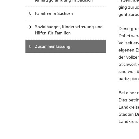
Armutsgefährdung in Sachsen
a
ging zurüc
Familien in Sachsen
v
geht zurüc
i
Sozialbudget, Kinderbetreuung und
g
Diese grun
Hilfen für Familien
a
Dabei wer
t
Vollzeit e
Zusammenfassung
i
eigenen E
o
der vollze
n
Stichwort 
sind weit 
partizipie
Bei einer 
Dies betri
Landkreise
Städten Dr
Landkreis