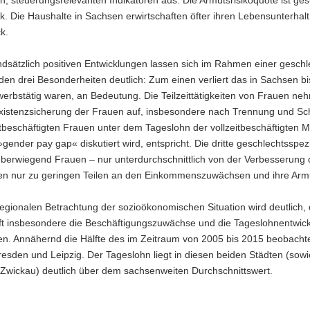
k. Die Haushalte in Sachsen erwirtschaften öfter ihren Lebensunterhalt 
k.
dsätzlich positiven Entwicklungen lassen sich im Rahmen einer geschle
den drei Besonderheiten deutlich: Zum einen verliert das in Sachsen
rwerbstätig waren, an Bedeutung. Die Teilzeittätigkeiten von Frauen ne
xistenzsicherung der Frauen auf, insbesondere nach Trennung und Sch
itbeschäftigten Frauen unter dem Tageslohn der vollzeitbeschäftigten 
»gender pay gap« diskutiert wird, entspricht. Die dritte geschlechtsspe
überwiegend Frauen – nur unterdurchschnittlich von der Verbesserung d
ren nur zu geringen Teilen an den Einkommenszuwächsen und ihre Armuts
regionalen Betrachtung der sozioökonomischen Situation wird deutlic
fft insbesondere die Beschäftigungs­zuwächse und die Tageslohnentwick
n. Annähernd die Hälfte des im Zeitraum von 2005 bis 2015 beobachtet
esden und Leipzig. Der Tageslohn liegt in diesen beiden Städten (sowi
 Zwickau) deutlich über dem sachsenweiten Durchschnittswert.