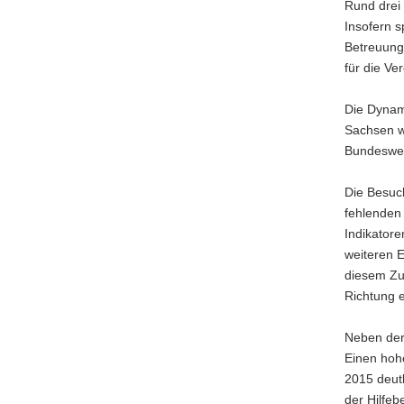
Rund drei 
Insofern s
Betreuung)
für die Ve
Die Dynam
Sachsen wi
Bundesweit
Die Besuch
fehlenden
Indikatore
weiteren E
diesem Zu
Richtung 
Neben der 
Einen hohe
2015 deut
der Hilfeb