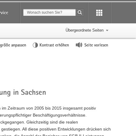
Suchbegriff
rvice
Suche starten
Übergeordnete Seiten
tgröße anpassen
Kontrast erhöhen
Seite vorlesen
ung in Sachsen
 im Zeitraum von 2005 bis 2015 insgesamt positiv
herungspflichtiger Beschäftigungsverhältnisse.
rückgegangen. Gleichzeitig sind die realen
estiegen. All diese positiven Entwicklungen drücken sich
esunken, die Anzahl der Bezieher von SGB II-Leistungen