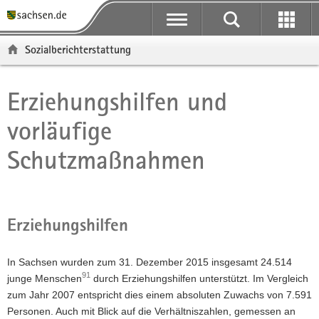
P
P
H
F
o
o
a
o
r
r
u
o
Sozialberichterstattung
t
t
p
t
a
a
t
e
l
l
i
r
Erziehungshilfen und
Hauptinhalt
ü
n
n
-
vorläufige
b
a
h
B
e
v
a
e
Schutzmaßnahmen
r
i
l
r
g
g
t
e
r
a
i
e
t
c
i
i
h
Erziehungshilfen
f
o
e
n
In Sachsen wurden zum 31. Dezember 2015 insgesamt 24.514
n
91
junge Menschen
durch Erziehungshilfen unterstützt. Im Vergleich
d
zum Jahr 2007 entspricht dies einem absoluten Zuwachs von 7.591
e
Personen. Auch mit Blick auf die Verhältniszahlen, gemessen an
N