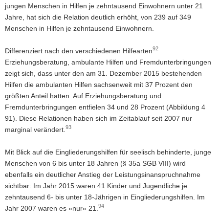
jungen Menschen in Hilfen je zehntausend Einwohnern unter 21
a
Jahre, hat sich die Relation deutlich erhöht, von 239 auf 349
v
Menschen in Hilfen je zehntausend Einwohnern.
i
g
92
Differenziert nach den verschiedenen Hilfearten
a
Erziehungsberatung, ambulante Hilfen und Fremdunterbringungen
t
zeigt sich, dass unter den am 31. Dezember 2015 bestehenden
i
Hilfen die ambulanten Hilfen sachsenweit mit 37 Prozent den
o
größten Anteil hatten. Auf Erziehungsberatung und
n
Fremdunterbringungen entfielen 34 und 28 Prozent (Abbildung 4
91). Diese Relationen haben sich im Zeitablauf seit 2007 nur
93
marginal verändert.
Mit Blick auf die Eingliederungshilfen für seelisch behinderte, junge
Menschen von 6 bis unter 18 Jahren (§ 35a SGB VIII) wird
ebenfalls ein deutlicher Anstieg der Leistungsinanspruchnahme
sichtbar: Im Jahr 2015 waren 41 Kinder und Jugendliche je
zehntausend 6- bis unter 18-Jährigen in Eingliederungshilfen. Im
94
Jahr 2007 waren es »nur« 21.