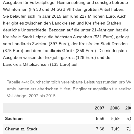
Ausgaben für Vollzeitpflege, Heimerziehung und sonstige betreute
Wohnformen (§§ 33 und 34 SGB VIII) den größten Anteil haben.
Sie belaufen sich im Jahr 2015 auf rund 227 Millionen Euro. Auch
hier gibt es zwischen den Landkreisen und Kreisfreien Städten
deutliche Unterschiede. Bezogen auf die unter 21-Jährigen hat die
Kreisfreie Stadt Leipzig die höchsten Ausgaben (531 Euro), gefolgt
vom Landkreis Zwickau (397 Euro), der Kreisfreien Stadt Dresden
(375 Euro) und dem Landkreis Görlitz (359 Euro). Die niedrigsten
Ausgaben weisen der Erzgebirgskreis (128 Euro) und der
Landkreis Mittelsachsen (133 Euro) auf.
Tabelle 4‑4: Durchschnittlich vereinbarte Leistungsstunden pro 
ambulanten erzieherischen Hilfen, Eingliederungshilfen für seelisc
Volljährige, 2007 bis 2015
2007
2008
200
Sachsen
5,56
5,59
5,8
Chemnitz, Stadt
7,68
7,49
7,2