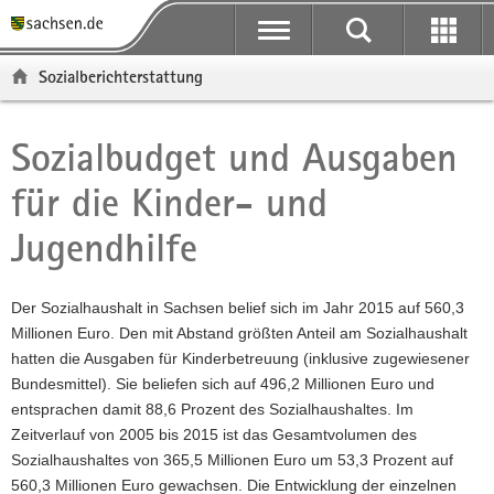
P
P
H
F
o
o
a
o
r
r
u
o
Sozialberichterstattung
t
t
p
t
a
a
t
e
l
l
i
r
Sozialbudget und Ausgaben
Hauptinhalt
ü
n
n
-
für die Kinder- und
b
a
h
B
e
v
a
e
Jugendhilfe
r
i
l
r
g
g
t
e
r
a
i
Der Sozialhaushalt in Sachsen belief sich im Jahr 2015 auf 560,3
e
t
c
Millionen Euro. Den mit Abstand größten Anteil am Sozialhaushalt
i
i
h
hatten die Ausgaben für Kinderbetreuung (inklusive zugewiesener
f
o
Bundesmittel). Sie beliefen sich auf 496,2 Millionen Euro und
e
n
entsprachen damit 88,6 Prozent des Sozialhaushaltes. Im
n
Zeitverlauf von 2005 bis 2015 ist das Gesamtvolumen des
d
Sozialhaushaltes von 365,5 Millionen Euro um 53,3 Prozent auf
e
560,3 Millionen Euro gewachsen. Die Entwicklung der einzelnen
N