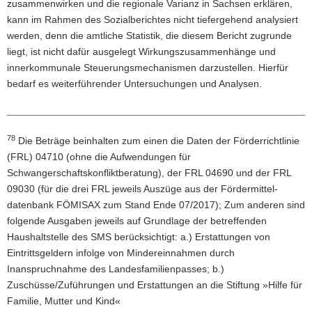
zusammenwirken und die regionale Varianz in Sachsen erklären,
kann im Rahmen des Sozialberichtes nicht tiefergehend analysiert
werden, denn die amtliche Statistik, die diesem Bericht zugrunde
liegt, ist nicht dafür ausgelegt Wirkungszusammenhänge und
innerkommunale Steuerungsmechanismen darzustellen. Hierfür
bedarf es weiterführender Untersuchungen und Analysen.
78
Fußnoten
Die Beträge beinhalten zum einen die Daten der Förderrichtlinie
(FRL) 04710 (ohne die Aufwendungen für
Schwangerschaftskonfliktberatung), der FRL 04690 und der FRL
09030 (für die drei FRL jeweils Auszüge aus der Fördermittel­
datenbank FÖMISAX zum Stand Ende 07/2017); Zum anderen sind
folgende Ausgaben jeweils auf Grundlage der betreffenden
Haushaltstelle des SMS berücksichtigt: a.) Erstattungen von
Eintrittsgeldern infolge von Mindereinnahmen durch
Inanspruchnahme des Landesfamilienpasses; b.)
Zuschüsse/Zuführungen und Erstattungen an die Stiftung »Hilfe für
Familie, Mutter und Kind«