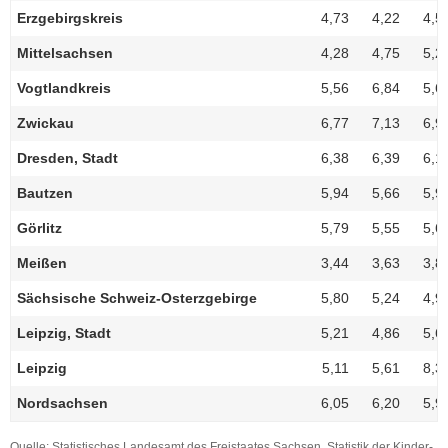
Erzgebirgskreis
4,73
4,22
4,5
Mittelsachsen
4,28
4,75
5,2
Vogtlandkreis
5,56
6,84
5,6
Zwickau
6,77
7,13
6,9
Dresden, Stadt
6,38
6,39
6,1
Bautzen
5,94
5,66
5,9
Görlitz
5,79
5,55
5,6
Meißen
3,44
3,63
3,8
Sächsische Schweiz-Osterzgebirge
5,80
5,24
4,9
Leipzig, Stadt
5,21
4,86
5,6
Leipzig
5,11
5,61
8,3
Nordsachsen
6,05
6,20
5,9
Quelle: Statistisches Landesamt des Freistaates Sachsen, Statistik der Kinder-