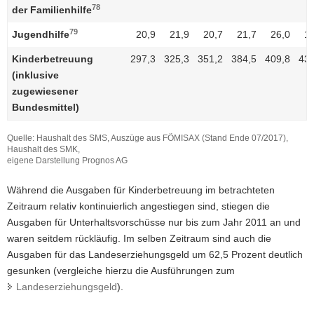
78
der Familienhilfe
79
Jugendhilfe
20,9
21,9
20,7
21,7
26,0
19
Kinderbetreuung
297,3
325,3
351,2
384,5
409,8
431
(inklusive
zugewiesener
Bundesmittel)
Quelle: Haushalt des SMS, Auszüge aus FÖMISAX (Stand Ende 07/2017),
Haushalt des SMK,
eigene Darstellung Prognos AG
Während die Ausgaben für Kinderbetreuung im betrachteten
Zeitraum relativ kontinuierlich angestiegen sind, stiegen die
Ausgaben für Unterhaltsvorschüsse nur bis zum Jahr 2011 an und
waren seitdem rückläufig. Im selben Zeitraum sind auch die
Ausgaben für das Landeserziehungsgeld um 62,5 Prozent deutlich
gesunken (vergleiche hierzu die Ausführungen zum
Landeserziehungsgeld
).