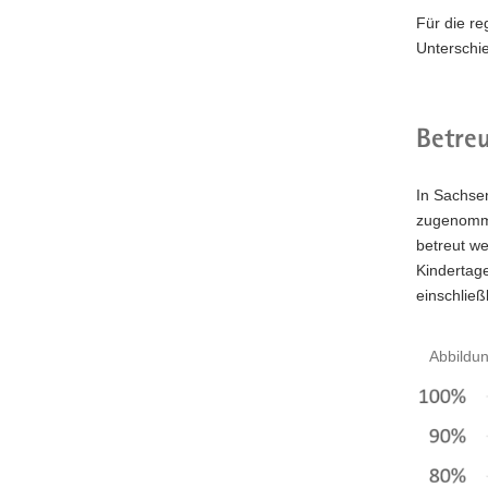
Für die re
Unterschie
Betre
In Sachsen
zugenommen
betreut we
Kindertage
einschließ
Abbildun