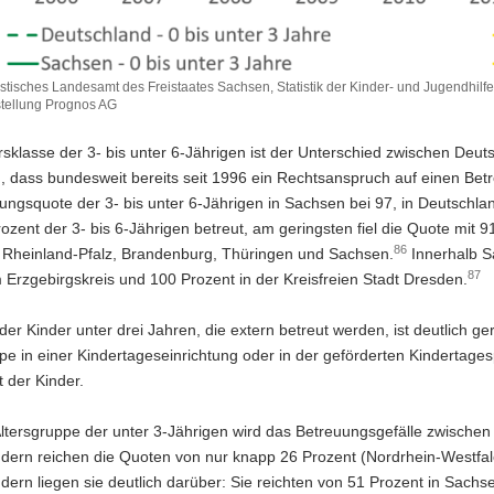
istisches Landesamt des Freistaates Sachsen, Statistik der Kinder- und Jugendhilfe
tellung Prognos AG
ersklasse der 3- bis unter 6-Jährigen ist der Unterschied zwischen De
n, dass bundesweit bereits seit 1996 ein Rechtsanspruch auf einen Betr
ungsquote der 3- bis unter 6-Jährigen in Sachsen bei 97, in Deutschl
ozent der 3- bis 6-Jährigen betreut, am geringsten fiel die Quote mit
86
n Rheinland-Pfalz, Brandenburg, Thüringen und Sachsen.
Innerhalb S
87
 Erzgebirgskreis und 100 Prozent in der Kreisfreien Stadt Dresden.
 der Kinder unter drei Jahren, die extern betreut werden, ist deutlich g
pe in einer Kindertageseinrichtung oder in der geförderten Kindertages
 der Kinder.
Altersgruppe der unter 3-Jährigen wird das Betreuungsgefälle zwischen
dern reichen die Quoten von nur knapp 26 Prozent (Nordrhein-Westfale
ern liegen sie deutlich darüber: Sie reichten von 51 Prozent in Sach