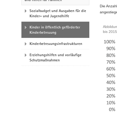
a
Die Anzahl
Sozialbudget und Ausgaben für die
v
angestieg
Kinder- und Jugendhilfe
i
g
Abbildun
Kinder in öffentlich geförderter
a
bis 2015
Kinderbetreuung
t
i
Kinderbetreuungsinfrastrukturen
o
n
Erziehungshilfen und vorläufige
Schutzmaßnahmen