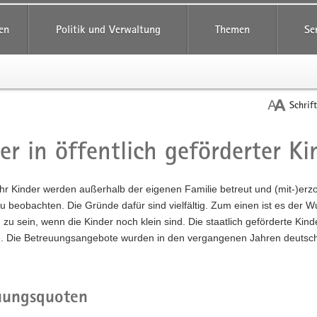
reifende
en
Politik und Verwaltung
Themen
Se
Schrif
er in öffentlich geförderter K
t
r Kinder werden außerhalb der eigenen Familie betreut und (mit-)erzo
 beobachten. Die Gründe dafür sind vielfältig. Zum einen ist es der 
g zu sein, wenn die Kinder noch klein sind. Die staatlich geförderte Kin
. Die Betreuungsangebote wurden in den vergangenen Jahren deutsch
uungsquoten