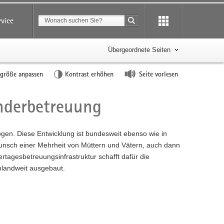
Suchbegriff
rvice
Suche starten
Übergeordnete Seiten
tgröße anpassen
Kontrast erhöhen
Seite vorlesen
inderbetreuung
gen. Diese Entwicklung ist bundesweit ebenso wie in
Wunsch einer Mehrheit von Müttern und Vätern, auch dann
dertagesbetreuungsinfrastruktur schafft dafür die
landweit ausgebaut.