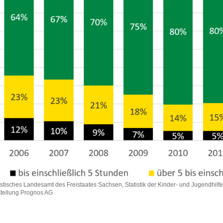
istisches Landesamt des Freistaates Sachsen, Statistik der Kinder- und Jugendhilfe
tellung Prognos AG