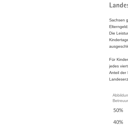
Lande
Sachsen g
Elterngeld
Die Leistu
Kindertage
ausgeschl
Für Kinde
jedes vier
Anteil de
Landeserz
Abbildun
Betreuun