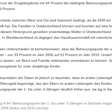
rum der Erzgebirgskreis mit 44 Prozent die niedrigste Betreuungsquot
9 Prozent.
schiede zwischen West und Ost sind historisch bedingt, da die DDR ei
ellt hat. Die Familien in Ostdeutschland können und konnten auf eine b
r diesem Hintergrund genießen erwerbstätige Mütter in Ostdeutschland m
 In Westdeutschland ist dagegen das Hausfrauenmodell mit männlichem 
sen Unterschieden ist bemerkenswert, dass die Betreuungsquote der un
ist – von 33 Prozent im Jahr 2006 auf 51 Prozent im Jahr 2015. Ursächl
zu lassen, um Beruf und Familie miteinander vereinbaren zu können. S
angebote für unter dreijährige Kinder.
terpretation der Daten ist jedoch zu beachten, dass im ersten Lebensja
Elterngeld begünstigt, das den Eltern im ersten Lebensjahr des Kindes
ungsquote der 1- bis unter 3-Jährigen deutlich höher aus; sie lag in S
g 4-84: Betreuungsquote der 1- bis unter 3-Jährigen in Sachsen insges
 2006 (links) und 2015 (rechts)