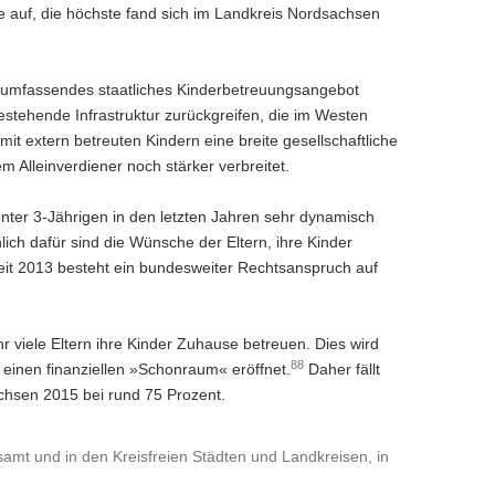
e auf, die höchste fand sich im Landkreis Nordsachsen
n umfassendes staatliches Kinderbetreuungsangebot
estehende Infrastruktur zurückgreifen, die im Westen
it extern betreuten Kindern eine breite gesellschaftliche
Alleinverdiener noch stärker verbreitet.
ter 3-Jährigen in den letzten Jahren sehr dynamisch
ich dafür sind die Wünsche der Eltern, ihre Kinder
eit 2013 besteht ein bundesweiter Rechtsanspruch auf
hr viele Eltern ihre Kinder Zuhause betreuen. Dies wird
88
 einen finanziellen »Schonraum« eröffnet.
Daher fällt
achsen 2015 bei rund 75 Prozent.
amt und in den Kreisfreien Städten und Landkreisen, in