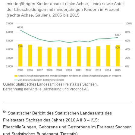
minderjährigen Kinder absolut (linke Achse, Linie) sowie Anteil
der Ehescheidungen mit minderjährigen Kindern in Prozent
(rechte Achse, Säulen), 2005 bis 2015
Quelle: Statistisches Landesamt des Freistaates Sachsen,
Berechnung der Anteile Darstellung und Prognos AG
54
Fußnoten
Statistischer Bericht des Statistischen Landesamts des
Freistaates Sachsen des Jahres 2016 A II 3 – j/15:
Eheschließungen, Geborene und Gestorbene im Freistaat Sachsen
und Statistisches Bundesamt (Destatis).