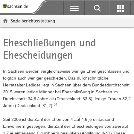
P
P
H
F
o
o
a
o
r
r
u
o
Sozialberichterstattung
t
t
p
t
a
a
t
e
l
l
i
r
Eheschließungen und
Hauptinhalt
ü
n
n
-
Ehescheidungen
b
a
h
B
e
v
a
e
r
i
l
r
In Sachsen werden vergleichsweise wenige Ehen geschlossen und
g
g
t
e
folglich auch weniger geschieden. Das durchschnittliche
r
a
i
Heiratsalter Lediger liegt in Sachsen über dem Bundesdurchschnitt.
e
t
c
2015 waren ledige Männer bei Eheschließung in Sachsen im
i
i
h
Durchschnitt 34,8 Jahre alt (Deutschland: 33,8), ledige Frauen 32,2
f
o
54
Jahre (Deutschland: 31,2).
e
n
n
Seit 2005 ist die Zahl der Ehen von 4 auf 4,6 je eintausend
d
Einwohnern gestiegen, die Zahl der Ehescheidungen von zwei auf
e
1,7 je eintausend Einwohnern gesunken (Abbildung 4-41). Diese
N