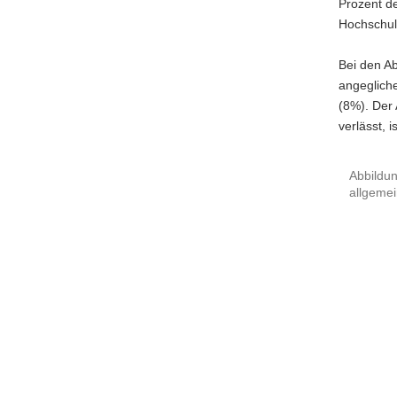
Prozent d
Hochschul
Bei den A
angeglich
(8%). Der 
verlässt, 
Abbildun
allgemei