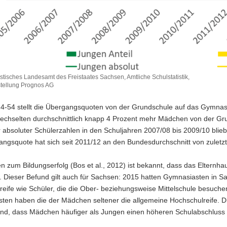
istisches Landesamt des Freistaates Sachsen, Amtliche Schulstatistik,
tellung Prognos AG
 4-54 stellt die Übergangsquoten von der Grundschule auf das Gymnas
echselten durchschnittlich knapp 4 Prozent mehr Mädchen von der Gr
r absoluter Schülerzahlen in den Schuljahren 2007/08 bis 2009/10 bli
ngsquote hat sich seit 2011/12 an den Bundesdurchschnitt von zuletzt
n zum Bildungserfolg (Bos et al., 2012) ist bekannt, dass das Elternha
. Dieser Befund gilt auch für Sachsen: 2015 hatten Gymnasiasten in Sa
reife wie Schüler, die die Ober- beziehungsweise Mittelschule besuch
en haben die der Mädchen seltener die allgemeine Hochschulreife. Di
nd, dass Mädchen häufiger als Jungen einen höheren Schulabschluss al