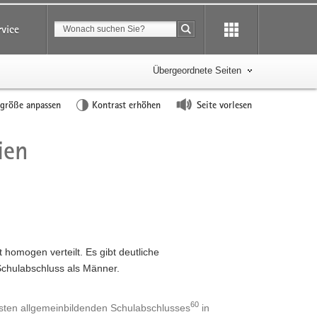
Suchbegriff
rvice
Suche starten
Übergeordnete Seiten
tgröße anpassen
Kontrast erhöhen
Seite vorlesen
ien
homogen verteilt. Es gibt deutliche
Schulabschluss als Männer.
60
hsten allgemeinbildenden Schulabschlusses
in