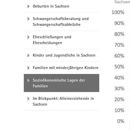
Sachsen,
Geburten in Sachsen
a
v
Schwangerschaftsberatung und
i
Schwangerschaftsabbrüche
g
a
Eheschließungen und
t
Ehescheidungen
i
o
Kinder und Jugendliche in Sachsen
n
Familien mit minderjährigen Kindern
Sozioökonomische Lagen der
Familien
Im Blickpunkt: Alleinerziehende in
Sachsen