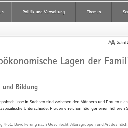
reifende
en
Politik und Verwaltung
Themen
Se
Schrif
oökonomische Lagen der Famil
t
e und Bildung
gsabschlüsse in Sachsen sind zwischen den Männern und Frauen nicht 
tsspezifische Unterschiede: Frauen erreichen häufiger einen höheren 
g 4-51: Bevölkerung nach Geschlecht, Altersgruppen und Art des höc