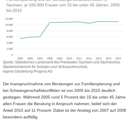
Sachsen, je 100.000 Frauen von 15 bis unter 45 Jahren, 2005
a
bis 2015
v
i
g
a
t
i
o
n
Quelle: Statistisches Landesamt des Freistaates Sachsen und Sächsisches
Staatsministerium für Soziales und Verbraucherschutz,
eigene Darstellung Prognos AG
Die Inanspruchnahme von Beratungen zur Familienplanung und
bei Schwangerschaftskonflikten ist von 2005 bis 2015 deutlich
gestiegen. Während 2005 rund 5 Prozent der 15 bis unter 45 Jahre
alten Frauen die Beratung in Anspruch nahmen, belief sich der
Anteil 2015 auf 11 Prozent. Dabei ist der Anstieg von 2007 auf 2008
besonders auffällig.