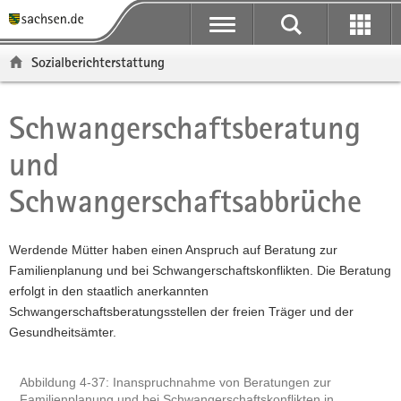
P
P
H
F
o
o
a
o
r
r
u
o
Sozialberichterstattung
t
t
p
t
a
a
t
e
l
l
i
r
Schwangerschaftsberatung
Hauptinhalt
ü
n
n
-
und
b
a
h
B
e
v
a
e
Schwangerschaftsabbrüche
r
i
l
r
g
g
t
e
r
a
i
Werdende Mütter haben einen Anspruch auf Beratung zur
e
t
c
Familienplanung und bei Schwangerschaftskonflikten. Die Beratung
i
i
h
erfolgt in den staatlich anerkannten
f
o
Schwangerschaftsberatungsstellen der freien Träger und der
e
n
Gesundheitsämter.
n
d
e
Abbildung 4-37: Inanspruchnahme von Beratungen zur
Familienplanung und bei Schwangerschaftskonflikten in
N